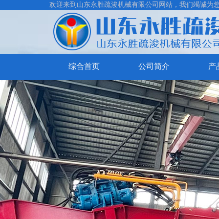
欢迎来到山东永胜疏浚机械有限公司网站，我们竭诚为
综合首页
公司简介
产
挖
泥
割
清
草
抽
淤
保
沙
制
船
洁
船
砂
船
系
洗
列
沙