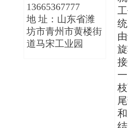
13665367777
工
地 址：山东省潍
统
坊市青州市黄楼街
由
道马宋工业园
旋
接
一
枝
尾
和
结