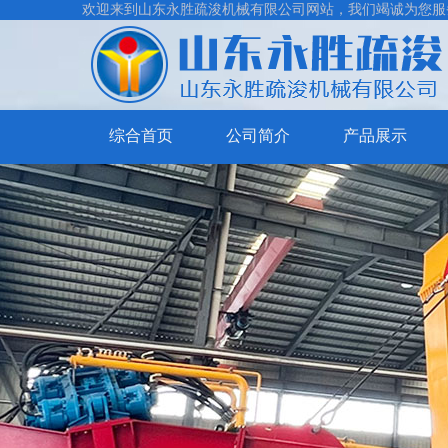
欢迎来到山东永胜疏浚机械有限公司网站，我们竭诚为您服
综合首页
公司简介
产品展示
挖
泥
割
清
草
抽
淤
保
沙
制
船
洁
船
砂
船
系
洗
列
沙